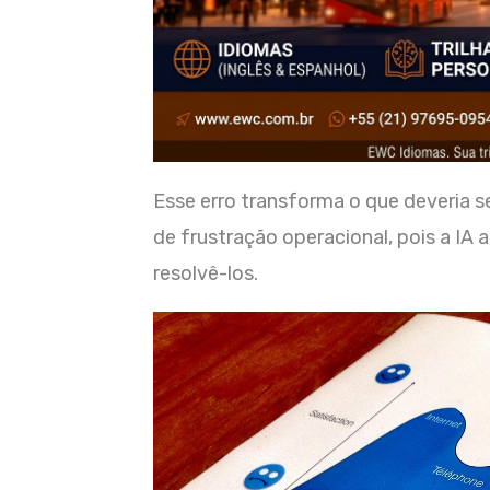
Esse erro transforma o que deveria 
de frustração operacional, pois a IA
resolvê-los.