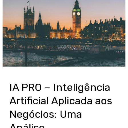
Seu
Agente
de
Compra
Negocia
Sozinho
e
o
Preço
Dinâmico
IA PRO – Inteligência
Domina
o
Artificial Aplicada aos
Varejo
Negócios: Uma
Análise