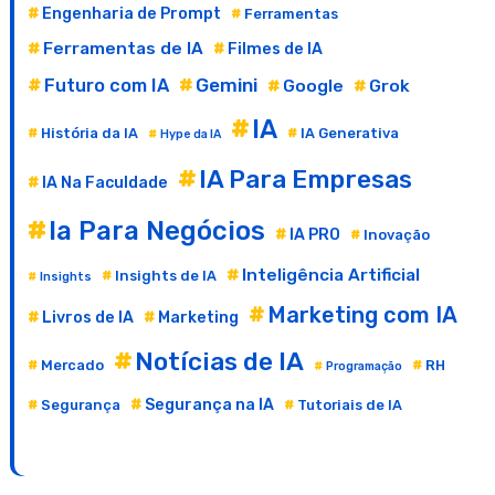
Engenharia de Prompt
Ferramentas
Ferramentas de IA
Filmes de IA
Gemini
Futuro com IA
Google
Grok
IA
História da IA
IA Generativa
Hype da IA
IA Para Empresas
IA Na Faculdade
Ia Para Negócios
IA PRO
Inovação
Inteligência Artificial
Insights de IA
Insights
Marketing com IA
Livros de IA
Marketing
Notícias de IA
Mercado
RH
Programação
Segurança na IA
Segurança
Tutoriais de IA