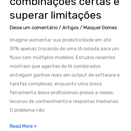
combinações certas e
a
Reconfiguração
superar limitações
dos
Paradigmas
Deixe um comentário
/
Artigos
/
Maiquel Gomes
de
Imagine aumentar sua produtividade em até
ROI
39% apenas trocando de uma IA isolada para um
e
fluxo com múltiplos modelos. Estudos recentes
Competitividade
mostram que agentes de IA combinados
Global
entregam ganhos reais em output de software e
tarefas complexas, enquanto uma única
ferramenta deixa profissionais presos a vieses,
lacunas de conhecimento e respostas medianas.
O problema não
Você
Read More »