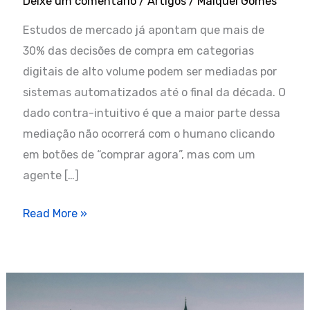
Deixe um comentário
/
Artigos
/
Maiquel Gomes
Estudos de mercado já apontam que mais de
30% das decisões de compra em categorias
digitais de alto volume podem ser mediadas por
sistemas automatizados até o final da década. O
dado contra-intuitivo é que a maior parte dessa
mediação não ocorrerá com o humano clicando
em botões de “comprar agora”, mas com um
agente […]
Comércio
Read More »
Agente-
a-
Agente:
Quando