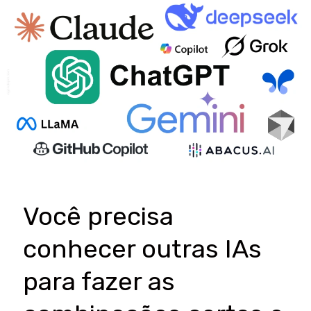
Inteligência
Artificial
Aplicada
aos
Negócios:
Uma
Análise
Multidimensional
sobre
Modelos
Você precisa
de
Fundação,
conhecer outras IAs
Autonomia
Agêntica
para fazer as
e