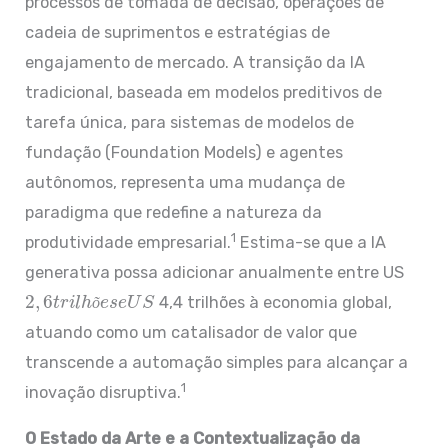
processos de tomada de decisão, operações de
cadeia de suprimentos e estratégias de
engajamento de mercado. A transição da IA
tradicional, baseada em modelos preditivos de
tarefa única, para sistemas de modelos de
fundação (Foundation Models) e agentes
autônomos, representa uma mudança de
paradigma que redefine a natureza da
1
produtividade empresarial.
Estima-se que a IA
generativa possa adicionar anualmente entre US
2
,
6
t
r
i
l
h
õ
e
s
e
U
S
4,4 trilhões à economia global,
õ
atuando como um catalisador de valor que
transcende a automação simples para alcançar a
1
inovação disruptiva.
O Estado da Arte e a Contextualização da