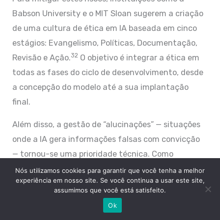
Babson University e o MIT Sloan sugerem a criação
de uma cultura de ética em IA baseada em cinco
estágios: Evangelismo, Políticas, Documentação,
32
Revisão e Ação.
O objetivo é integrar a ética em
todas as fases do ciclo de desenvolvimento, desde
a concepção do modelo até a sua implantação
final.
Além disso, a gestão de “alucinações” — situações
onde a IA gera informações falsas com convicção
— tornou-se uma prioridade técnica. Como
apontado em análises de gestão de 2025, a
Nós utilizamos cookies para garantir que você tenha a melhor
experiência em nosso site. Se você continua a usar este site,
confiança do usuário final é o ativo mais volátil na
assumimos que você está satisfeito.
adoção de IA; uma única alucinação em um
Ok
ambiente de suporte ao cliente ou consultoria