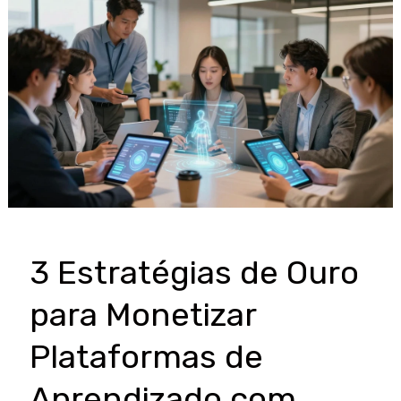
de
Personalizar
Trilhas
de
Estudo
com
Assistentes
Virtuais
de
IA
3 Estratégias de Ouro
para Monetizar
Plataformas de
Aprendizado com