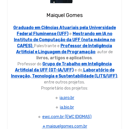
Maiquel Gomes
Graduado em Ciências Atuariais pela Universidade
Federal Fluminense (UFF)
e
Mestrando em IA no
Instituto de Computação da UFF (nota máxima no
CAPES)
.
Palestrante e
Professor de Inteligência
Artificial e Linguagem de Programação
; autor de
livros, artigos e aplicativos
.
Professor do
Grupo de Trabalho em Inteligência
Artificial da UFF (GT-IA/UFF)
e do
Laboratório de
Inovação, Tecnologia e Sustentabilidade (LITS/UFF)
,
entre outros projetos.
Proprietário dos projetos:
🔹
ia.pro.br
🔹
ia.bio.br
🔹
ewc.com.br (EWC IDIOMAS)
🔹maiquelgomes.com.br