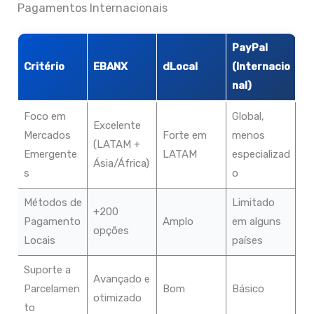
Pagamentos Internacionais
PayPal
Critério
EBANX
dLocal
(Internacio
nal)
Foco em
Global,
Excelente
Mercados
Forte em
menos
(LATAM +
Emergente
LATAM
especializad
Ásia/África)
s
o
Métodos de
Limitado
+200
Pagamento
Amplo
em alguns
opções
Locais
países
Suporte a
Avançado e
Parcelamen
Bom
Básico
otimizado
to