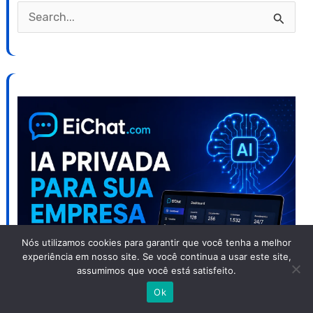
P
e
s
q
u
i
s
a
r
p
o
Nós utilizamos cookies para garantir que você tenha a melhor
experiência em nosso site. Se você continua a usar este site,
r
assumimos que você está satisfeito.
:
Ok