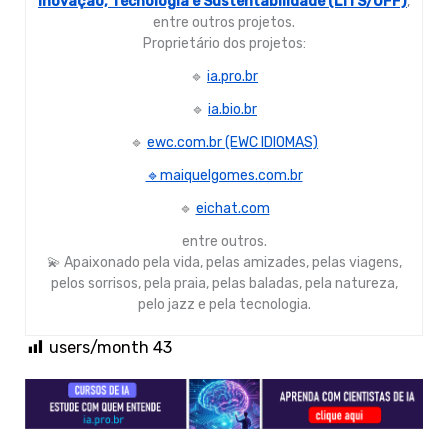
Inovação, Tecnologia e Sustentabilidade (LITS/UFF)
,
entre outros projetos.
Proprietário dos projetos:
🔹
ia.pro.br
🔹
ia.bio.br
🔹
ewc.com.br (EWC IDIOMAS)
🔹maiquelgomes.com.br
🔹
eichat.com
entre outros.
💫 Apaixonado pela vida, pelas amizades, pelas viagens,
pelos sorrisos, pela praia, pelas baladas, pela natureza,
pelo jazz e pela tecnologia.
users/month
43