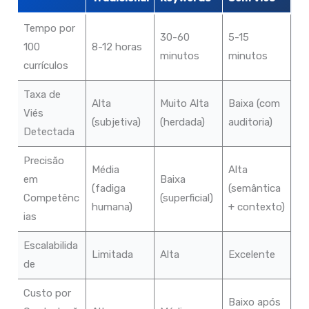
Tempo por
30-60
5-15
100
8-12 horas
minutos
minutos
currículos
Taxa de
Alta
Muito Alta
Baixa (com
Viés
(subjetiva)
(herdada)
auditoria)
Detectada
Precisão
Média
Alta
em
Baixa
(fadiga
(semântica
Competênc
(superficial)
humana)
+ contexto)
ias
Escalabilida
Limitada
Alta
Excelente
de
Custo por
Baixo após