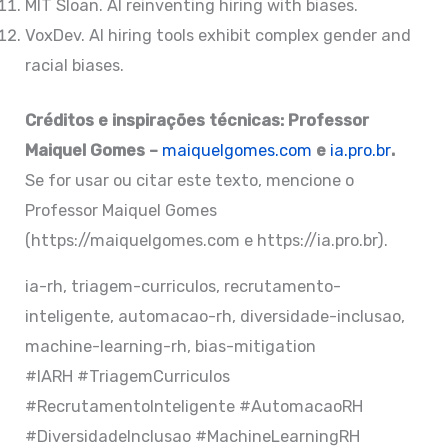
MIT Sloan. AI reinventing hiring with biases.
VoxDev. AI hiring tools exhibit complex gender and
racial biases.
Créditos e inspirações técnicas: Professor
Maiquel Gomes –
maiquelgomes.com
e
ia.pro.br
.
Se for usar ou citar este texto, mencione o
Professor Maiquel Gomes
(https://maiquelgomes.com e https://ia.pro.br).
ia-rh, triagem-curriculos, recrutamento-
inteligente, automacao-rh, diversidade-inclusao,
machine-learning-rh, bias-mitigation
#IARH #TriagemCurriculos
#RecrutamentoInteligente #AutomacaoRH
#DiversidadeInclusao #MachineLearningRH