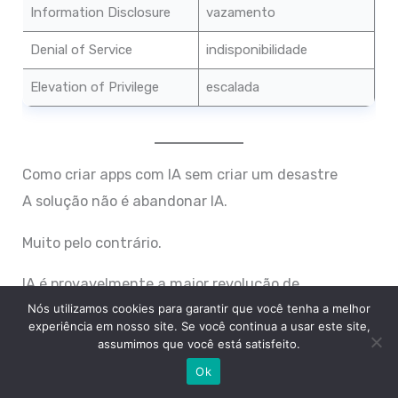
Information Disclosure
vazamento
Denial of Service
indisponibilidade
Elevation of Privilege
escalada
Como criar apps com IA sem criar um desastre
A solução não é abandonar IA.
Muito pelo contrário.
IA é provavelmente a maior revolução de
Nós utilizamos cookies para garantir que você tenha a melhor
produtividade da história do desenvolvimento.
experiência em nosso site. Se você continua a usar este site,
assumimos que você está satisfeito.
O segredo é usar IA como copiloto. Não como
Ok
arquiteto soberano.