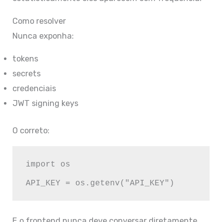
Como resolver
Nunca exponha:
tokens
secrets
credenciais
JWT signing keys
O correto:
import os

E o frontend nunca deve conversar diretamente