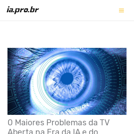
Ir
para
o
conteúdo
0 Maiores Problemas da TV
Aberta na Era da IA e do