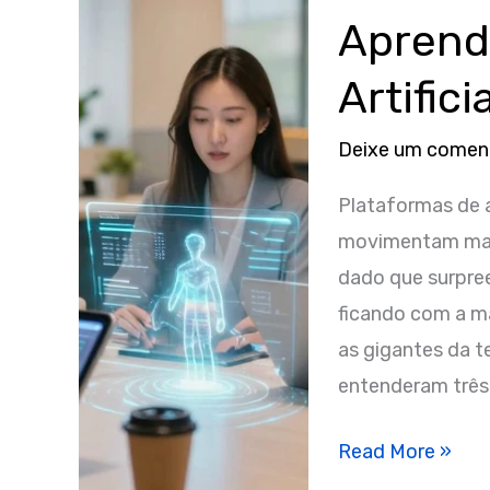
Aprend
Artifici
Deixe um comen
Plataformas de a
movimentam mais 
dado que surpre
ficando com a ma
as gigantes da 
entenderam três 
3
Read More »
Estratégias