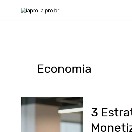
Ir
para
o
conteúdo
Economia
3 Estra
Moneti