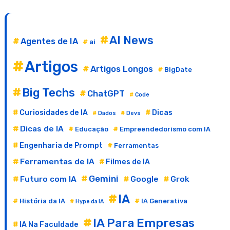
AI News
Agentes de IA
ai
Artigos
Artigos Longos
BigDate
Big Techs
ChatGPT
Code
Curiosidades de IA
Dicas
Dados
Devs
Dicas de IA
Educação
Empreendedorismo com IA
Engenharia de Prompt
Ferramentas
Ferramentas de IA
Filmes de IA
Gemini
Futuro com IA
Google
Grok
IA
História da IA
IA Generativa
Hype da IA
IA Para Empresas
IA Na Faculdade