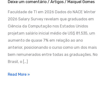
Deixe um comentário
/
Artigos
/
Maiquel Gomes
Faculdade de TI em 2026 Dados do NACE Winter
2026 Salary Survey revelam que graduados em
Ciência da Computação nos Estados Unidos
projetam salário inicial médio de US$ 81.535, um
aumento de quase 7% em relação ao ano
anterior, posicionando o curso como um dos mais
bem remunerados entre todas as graduações. No
Brasil, o […]
Faculdade
Read More »
de
TI
Vale
a