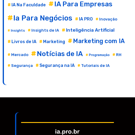
IA Para Empresas
IA Na Faculdade
Ia Para Negócios
IA PRO
Inovação
Inteligência Artificial
Insights de IA
Insights
Marketing com IA
Livros de IA
Marketing
Notícias de IA
Mercado
RH
Programação
Segurança na IA
Segurança
Tutoriais de IA