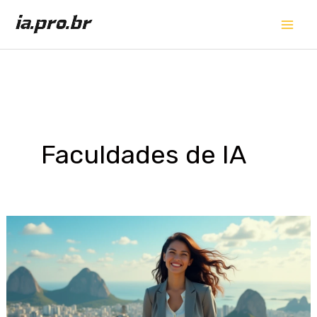
Ir
para
o
conteúdo
Faculdades de IA