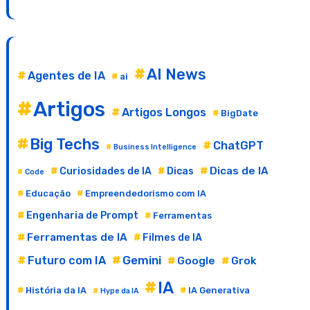
AI News
Agentes de IA
ai
Artigos
Artigos Longos
BigDate
Big Techs
ChatGPT
Business Intelligence
Dicas de IA
Curiosidades de IA
Dicas
Code
Educação
Empreendedorismo com IA
Engenharia de Prompt
Ferramentas
Ferramentas de IA
Filmes de IA
Gemini
Futuro com IA
Google
Grok
IA
História da IA
IA Generativa
Hype da IA