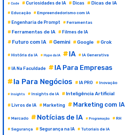
Dicas de IA
Curiosidades de IA
Dicas
Code
Educação
Empreendedorismo com IA
Engenharia de Prompt
Ferramentas
Ferramentas de IA
Filmes de IA
Gemini
Futuro com IA
Google
Grok
IA
História da IA
IA Generativa
Hype da IA
IA Para Empresas
IA Na Faculdade
Ia Para Negócios
IA PRO
Inovação
Inteligência Artificial
Insights de IA
Insights
Marketing com IA
Livros de IA
Marketing
Notícias de IA
Mercado
RH
Programação
Segurança na IA
Segurança
Tutoriais de IA