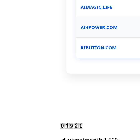
AIMAGIC.LIFE
AI4POWER.COM
RIBUTION.COM
users/month
1.569