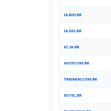
IA.BIO.BR
IA.DES.BR
EC.IA.BR
AIVIP.COM.BR
TRAINEAI.COM.BR
ED.TEC.BR