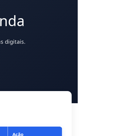
enda
 digitais.
Ação