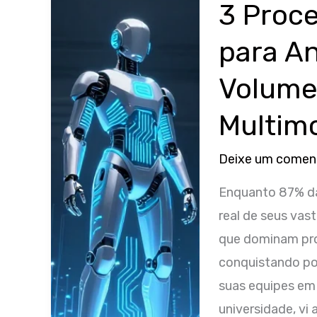
a
3 Proce
IA?
para An
O
Guia
Volume
Definitivo
Multim
Sobre
Poder,
Deixe um comen
Big
Tech
Enquanto 87% das
e
real de seus vas
o
que dominam pro
Futuro
conquistando pos
da
suas equipes em
Inteligência
universidade, vi