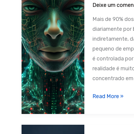
Deixe um comen
Governança
de
Mais de 90% dos m
Inteligência
diariamente por 
Artificial
indiretamente, 
pequeno de empr
é controlada por
realidade é muit
concentrado em
Quem
Read More »
(de
Verdade)
Controla