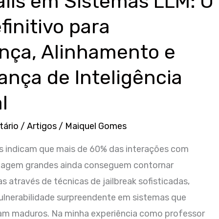
ils em Sistemas LLM: O
finitivo para
nça, Alinhamento e
nça de Inteligência
al
tário
/
Artigos
/
Maiquel Gomes
s indicam que mais de 60% das interações com
uagem grandes ainda conseguem contornar
s através de técnicas de jailbreak sofisticadas,
ulnerabilidade surpreendente em sistemas que
am maduros. Na minha experiência como professor