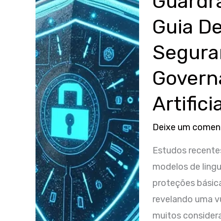
Guardra
OpenAI
Guia De
invadiram
a
Segura
Hugging
Governa
Face:
o
Artifici
que
aconteceu,
Deixe um comen
por
Estudos recente
que
modelos de ling
importa
proteções básica
e
revelando uma v
o
muitos consider