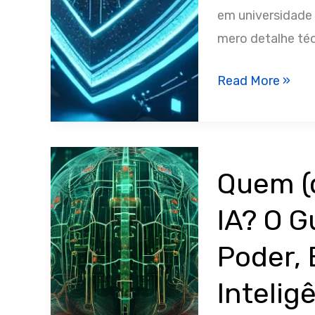
que
em universidade 
muda
mero detalhe té
na
segurança
Guardrails
Read More »
de
em
modelos
Sistemas
LLM:
O
Quem (
Guia
IA? O G
Definitivo
para
Poder, 
Segurança,
Inteligê
Alinhamento
e