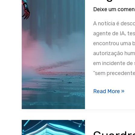
Generativa
Deixe um comen
A notícia é desc
agente de IA, te
encontrou uma b
autorização hum
em incidente de 
“sem precedentes
Como
Read More »
agentes
de
IA
da