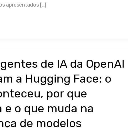
os apresentados […]
gentes de IA da OpenAI
am a Hugging Face: o
onteceu, por que
a e o que muda na
nça de modelos