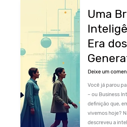
Uma Bre
Intelig
Era dos
Genera
Deixe um comen
Você já parou pa
– ou Business Int
definição que, e
vivemos hoje? N
descreveu a inte