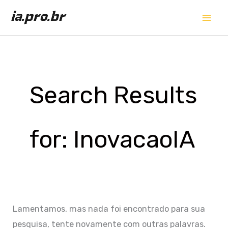
Ir
para
o
conteúdo
Search Results
for:
InovacaoIA
Lamentamos, mas nada foi encontrado para sua
pesquisa, tente novamente com outras palavras.