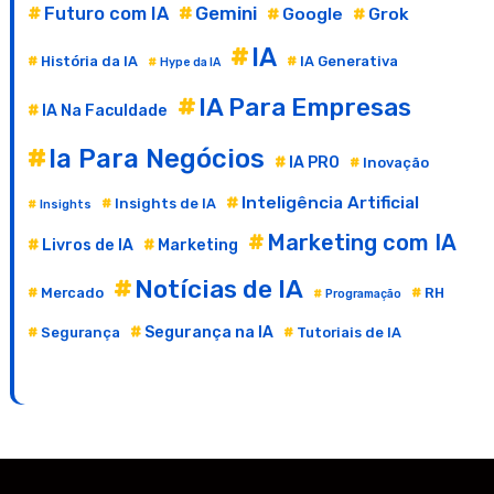
Gemini
Futuro com IA
Google
Grok
IA
História da IA
IA Generativa
Hype da IA
IA Para Empresas
IA Na Faculdade
Ia Para Negócios
IA PRO
Inovação
Inteligência Artificial
Insights de IA
Insights
Marketing com IA
Livros de IA
Marketing
Notícias de IA
Mercado
RH
Programação
Segurança na IA
Segurança
Tutoriais de IA