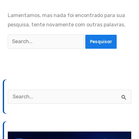
Lamentamos, mas nada foi encontrado para sua
pesquisa, tente novamente com outras palavras.
Pesquisar
por:
P
e
s
q
u