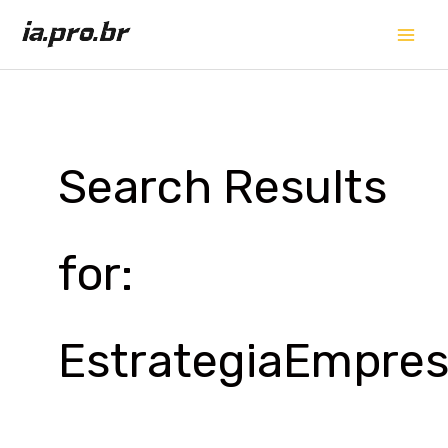
Ir
para
o
conteúdo
Search Results
for:
EstrategiaEmpres