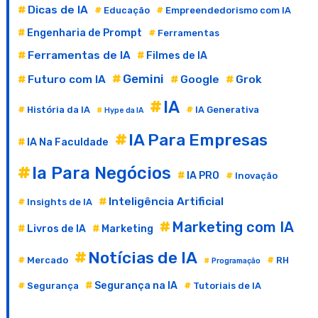
Dicas de IA
Educação
Empreendedorismo com IA
Engenharia de Prompt
Ferramentas
Ferramentas de IA
Filmes de IA
Gemini
Futuro com IA
Google
Grok
IA
História da IA
IA Generativa
Hype da IA
IA Para Empresas
IA Na Faculdade
Ia Para Negócios
IA PRO
Inovação
Inteligência Artificial
Insights de IA
Marketing com IA
Livros de IA
Marketing
Notícias de IA
Mercado
RH
Programação
Segurança na IA
Segurança
Tutoriais de IA